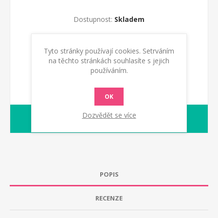
Dostupnost:
Skladem
KOUPIT
Tyto stránky používají cookies. Setrváním
na těchto stránkách souhlasíte s jejich
používáním.
OK
Dozvědět se více
1-2 dny
dodací lhůta :
POPIS
RECENZE