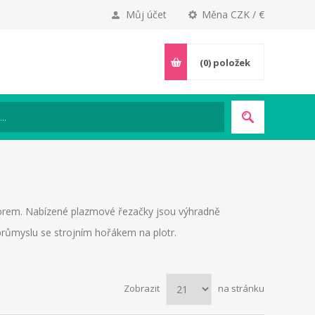
Můj účet
Měna CZK / €
(0)
položek
sorem. Nabízené plazmové řezačky jsou výhradně
růmyslu se strojním hořákem na plotr.
Zobrazit
na stránku