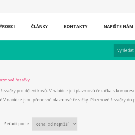
ÝROBCI
ČLÁNKY
KONTAKTY
NAPIŠTE NÁM
lazmové řezačky
řezačky pro dělení kovů. V nabídce je i plazmová řezačka s kompre
vé.V nabídce jsou přenosné plazmové řezačky. Plazmové řezačky do p
Seřadit podle