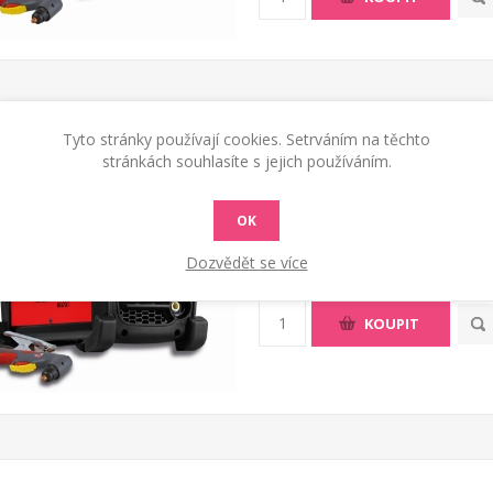
Tyto stránky používají cookies. Setrváním na těchto
stránkách souhlasíte s jejich používáním.
Plazmová řezačka Technol
32 442 Kč s DPH
OK
Dozvědět se více
Plazmová řezačka Technology pl
KOUPIT