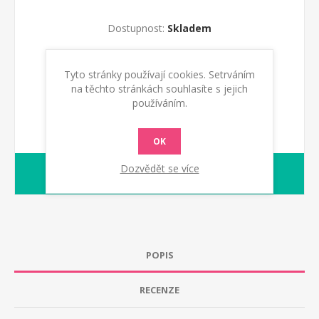
Dostupnost:
Skladem
KOUPIT
Tyto stránky používají cookies. Setrváním
na těchto stránkách souhlasíte s jejich
používáním.
OK
Dozvědět se více
1-2 dny
dodací lhůta :
POPIS
RECENZE