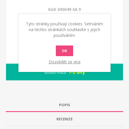
Kód:
690049 XA 9
Tyto stránky používají cookies. Setrváním
KOUPIT
na těchto stránkách souhlasíte s jejich
používáním.
OK
Dozvědět se více
1-2 dny
dodací lhůta :
POPIS
RECENZE