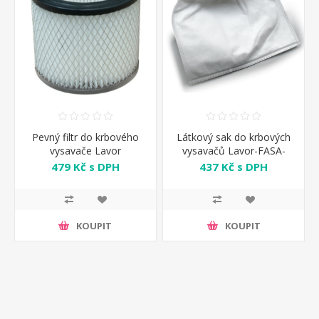
Pevný filtr do krbového
Látkový sak do krbových
vysavače Lavor
vysavačů Lavor-FASA-
5.212.0152
Valex
479 Kč s DPH
437 Kč s DPH
KOUPIT
KOUPIT