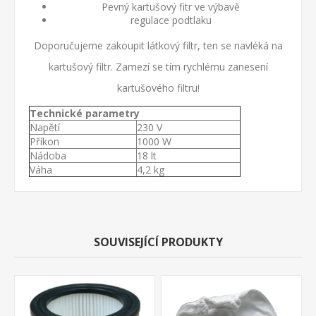
Pevný kartušový fitr ve výbavě
regulace podtlaku
Doporučujeme zakoupit látkový filtr, ten se navléká na
kartušový filtr. Zamezí se tím rychlému zanesení
kartušového filtru!
Technické parametry
Napětí
230 V
Příkon
1000 W
Nádoba
18 lt
Váha
4,2 kg
SOUVISEJÍCÍ PRODUKTY