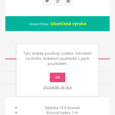
Ukončená výroba
dodací lhůta :
POPIS
Tyto stránky používají cookies. Setrváním
na těchto stránkách souhlasíte s jejich
používáním.
RECENZE
OK
KONTAKTUJTE NÁS
Dozvědět se více
RADY A TIPY
Nádoba 18 lt kovová
Kovová hadice 1 m