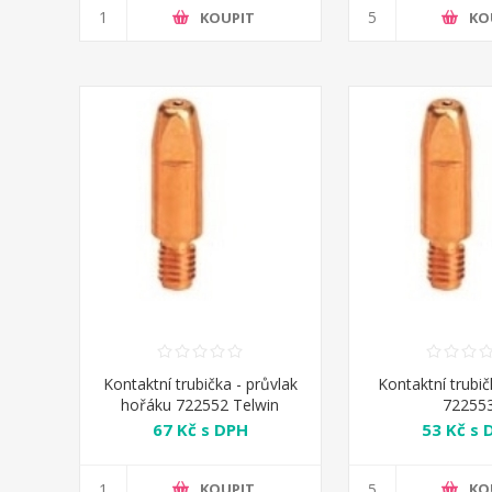
KOUPIT
KO
Kontaktní trubička - průvlak
Kontaktní trubi
hořáku 722552 Telwin
72255
67 Kč s DPH
53 Kč s 
KOUPIT
KO