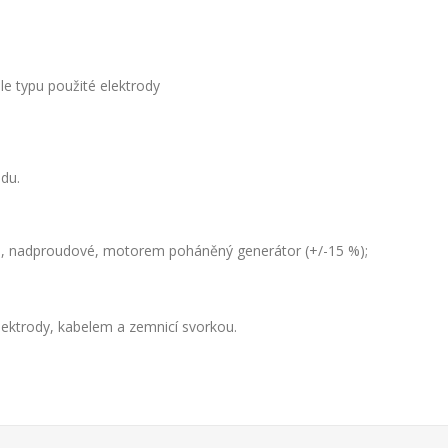
le typu použité elektrody
du.
%), nadproudové, motorem poháněný generátor (+/-15 %);
ktrody, kabelem a zemnicí svorkou.