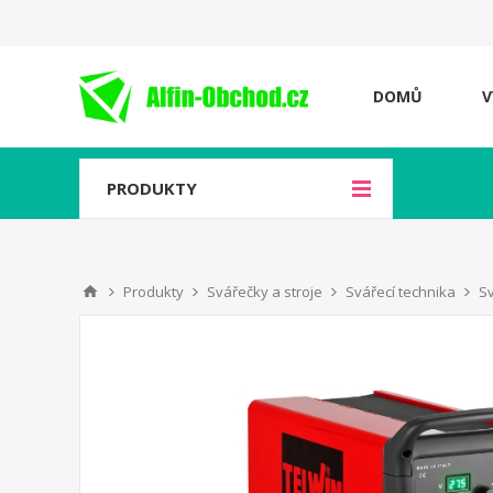
DOMŮ
V
PRODUKTY
Produkty
Svářečky a stroje
Svářecí technika
S