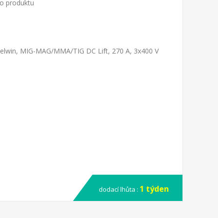
to produktu
 Telwin, MIG-MAG/MMA/TIG DC Lift, 270 A, 3x400 V
1 týden
dodací lhůta :