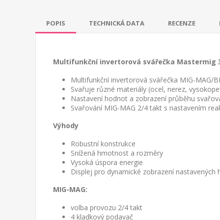
POPIS
TECHNICKÁ DATA
RECENZE
Multifunkční invertorová svářečka Mastermig 3
Multifunkční invertorová svářečka MIG-MAG/B
Svařuje různé materiály (ocel, nerez, vysokopevn
Nastavení hodnot a zobrazení průběhu svařován
Svařování MIG-MAG 2/4 takt s nastavením rea
Výhody
Robustní konstrukce
Snížená hmotnost a rozměry
Vysoká úspora energie
Displej pro dynamické zobrazení nastavených
MIG-MAG:
volba provozu 2/4 takt
4 kladkový podavač