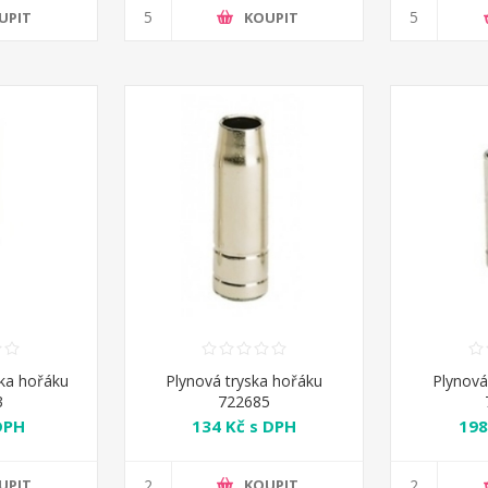
UPIT
KOUPIT
čka hořáku
Plynová tryska hořáku
Plynová
3
722685
DPH
134 Kč s DPH
198
UPIT
KOUPIT