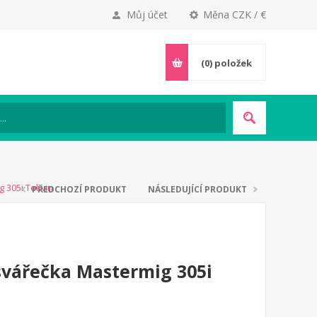
Můj účet
Měna CZK / €
(0)
položek
g 305i Telwin
PŘEDCHOZÍ PRODUKT
NÁSLEDUJÍCÍ PRODUKT
svářečka Mastermig 305i