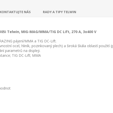
KONTAKTUJTE NÁS
RADY A TIPY TELWIN
05i Telwin, MIG-MAG/MMA/TIG DC Lift, 270 A, 3x400 V
RAZING pájení/MMA a TIG DC-Lift.
ostní ocel, hliník, pozinkovaný plech) a široká škála oblastí použití (p
í parametrů na displeji.
ktance; TIG DC-Lift; MMA
 hodnot