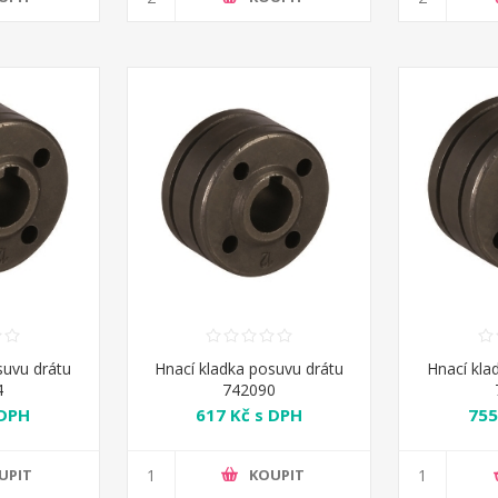
suvu drátu
Hnací kladka posuvu drátu
Hnací kla
4
742090
 DPH
617 Kč s DPH
755
UPIT
KOUPIT