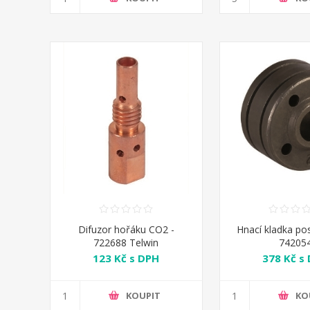
Difuzor hořáku CO2 -
Hnací kladka po
722688 Telwin
74205
123 Kč s DPH
378 Kč s
KOUPIT
KO