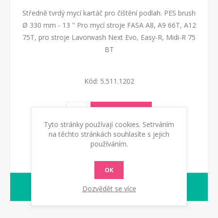
Středně tvrdý mycí kartáč pro čištění podlah. PES brush
Ø 330 mm - 13 " Pro mycí stroje FASA A8, A9 66T, A12
75T, pro stroje Lavorwash Next Evo, Easy-R, Midi-R 75
BT
Kód:
5.511.1202
KOUPIT
Tyto stránky používají cookies. Setrváním
na těchto stránkách souhlasíte s jejich
používáním.
OK
Na dotaz
dodací lhůta :
Dozvědět se více