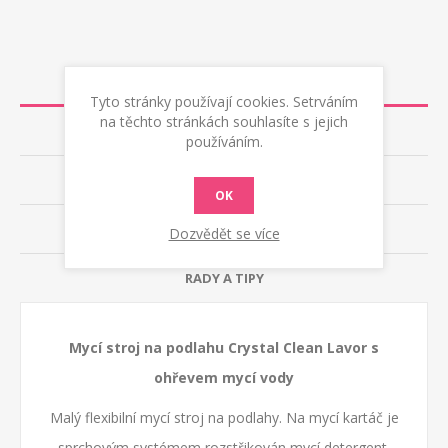
POPIS
Tyto stránky používají cookies. Setrváním
na těchto stránkách souhlasíte s jejich
TECHNICKÁ DATA
používáním.
RECENZE
OK
KONTAKTUJTE NÁS
Dozvědět se více
RADY A TIPY
Mycí stroj na podlahu Crystal Clean Lavor s
ohřevem mycí vody
Malý flexibilní mycí stroj na podlahy. Na mycí kartáč je
sprchovým systémem rozstřikován mycí detergent.