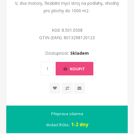
V, dva motory, flexibilní mycí stroj na podlahy, vhodný
pro plochy do 1000 m2 .
Kód:
8.501.0508
GTIN (EAN):
8013298120123
Dostupnost:
Skladem
KOUPIT
Přeprava zdarma
1-2 dny
dodací lhůta :