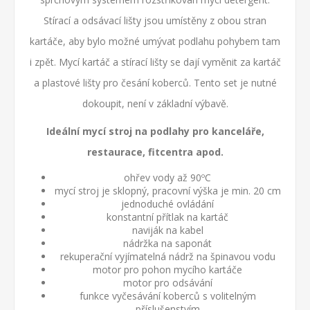
Stírací a odsávací lišty jsou umístěny z obou stran
kartáče, aby bylo možné umývat podlahu pohybem tam
i zpět. Mycí kartáč a stírací lišty se dají vyměnit za kartáč
a plastové lišty pro česání koberců. Tento set je nutné
dokoupit, není v základní výbavě.
Ideální mycí stroj na podlahy pro kanceláře,
restaurace, fitcentra apod.
ohřev vody až 90ºC
mycí stroj je sklopný, pracovní výška je min. 20 cm
jednoduché ovládání
konstantní přítlak na kartáč
naviják na kabel
nádržka na saponát
rekuperační vyjímatelná nádrž na špinavou vodu
motor pro pohon mycího kartáče
motor pro odsávání
funkce vyčesávání koberců s volitelným
příslušenstvím