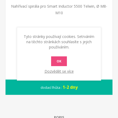
Nahřívací spirála pro Smart Inductor 5500 Telwin, Ø M8-
M10
Kód:
801416
Tyto stránky používají cookies. Setrváním
na těchto stránkách souhlasíte s jejich
používáním.
KOUPIT
OK
Dozvědět se více
1-2 dny
dodací lhůta :
POPIS