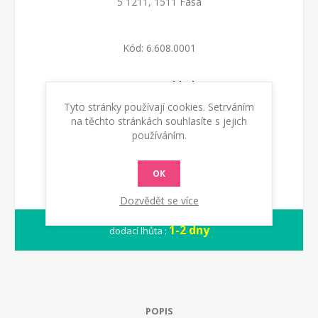
5 1211, 1511 Fasa
Kód:
6.608.0001
Dostupnost:
Skladem
Tyto stránky používají cookies. Setrváním
na těchto stránkách souhlasíte s jejich
KOUPIT
používáním.
OK
Dozvědět se více
1-2 dny
dodací lhůta :
POPIS