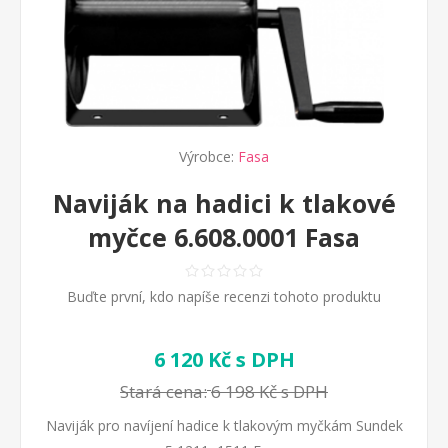
Výrobce:
Fasa
Naviják na hadici k tlakové
myčce 6.608.0001 Fasa
Buďte první, kdo napíše recenzi tohoto produktu
6 120 Kč s DPH
Stará cena:
6 198 Kč s DPH
Naviják pro navíjení hadice k tlakovým myčkám Sundek