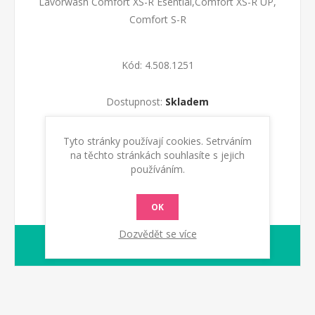
Lavorwash Comfort XS-R Esential,Comfort XS-R UP,
Comfort S-R
Kód:
4.508.1251
Dostupnost:
Skladem
KOUPIT
Tyto stránky používají cookies. Setrváním
na těchto stránkách souhlasíte s jejich
používáním.
OK
Dozvědět se více
1-2 dny
dodací lhůta :