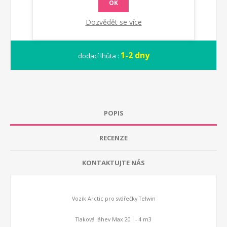
OK
Dozvědět se více
1-2 dny
dodací lhůta :
POPIS
RECENZE
KONTAKTUJTE NÁS
Vozík Arctic pro svářečky Telwin
Tlaková láhev Max 20 l - 4 m3