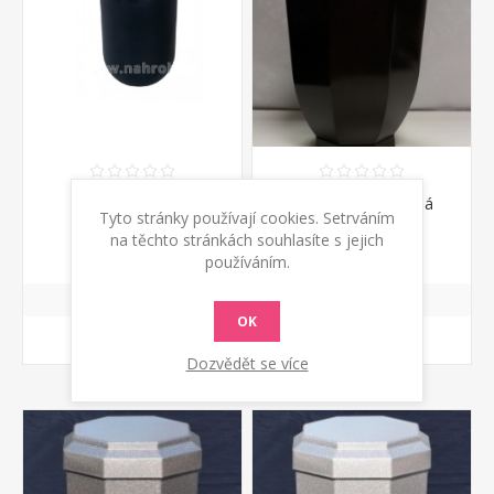
Obal úřední plast
Urna plastová černá
Tyto stránky používají cookies. Setrváním
lesklá
na těchto stránkách souhlasíte s jejich
225 Kč s DPH
630 Kč s DPH
používáním.
OK
KOUPIT
KOUPIT
Dozvědět se více