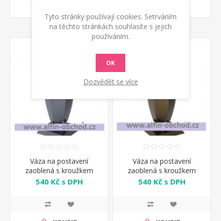
KOUPIT
KOUPIT
Tyto stránky používají cookies. Setrváním
na těchto stránkách souhlasíte s jejich
používáním.
OK
Dozvědět se více
Váza na postavení
Váza na postavení
zaoblená s kroužkem
zaoblená s kroužkem
starostříbro
starozlato
540 Kč s DPH
540 Kč s DPH