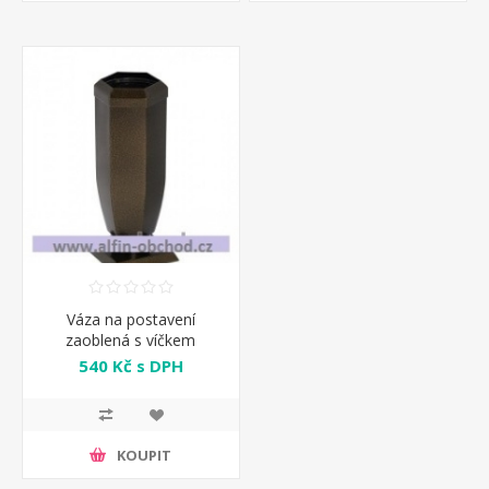
Váza na postavení
zaoblená s víčkem
starozlato
540 Kč s DPH
KOUPIT