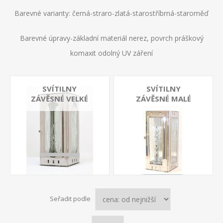
Barevné varianty: černá-straro-zlatá-starostříbrná-staroměď
Barevné úpravy-základní materiál nerez, povrch práškový
komaxit odolný UV záření
SVÍTILNY
SVÍTILNY
ZÁVĚSNÉ VELKÉ
ZÁVĚSNÉ MALÉ
Seřadit podle